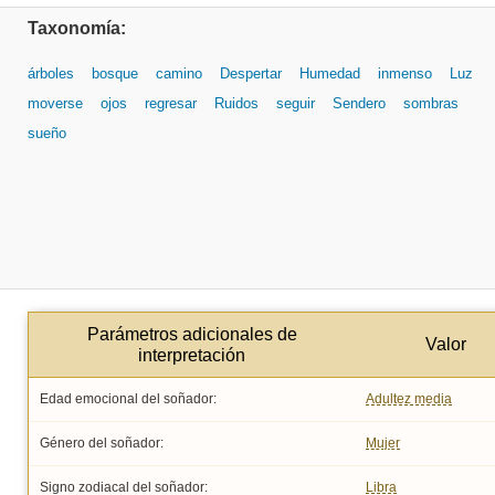
Taxonomía:
árboles
bosque
camino
Despertar
Humedad
inmenso
Luz
moverse
ojos
regresar
Ruidos
seguir
Sendero
sombras
sueño
Parámetros adicionales de
Valor
interpretación
Edad emocional del soñador:
Adultez media
Género del soñador:
Mujer
Signo zodiacal del soñador:
Libra