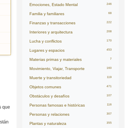
Emociones, Estado Mental
246
Familia y familiares
68
Finanzas y transacciones
222
Interiores y arquitectura
208
Lucha y conflictos
170
Lugares y espacios
453
Materias primas y materiales
7
Movimiento, Viajar, Transporte
160
Muerte y transitoriedad
119
Objetos comunes
471
Obstáculos y desafíos
107
Personas famosas e históricas
116
s que
Personas y relaciones
307
están
Plantas y naturaleza
355