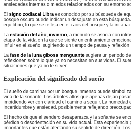
ansiedades internas o miedos relacionados con su entorno so
El
signo zodiacal Libra
es conocido por su búsqueda de equil
bosque oscuro puede indicar un desajuste en esta búsqueda.
equilibrio, lo que se refleja en el caos del bosque y la incap
La
estación del año, invierno
, a menudo se asocia con intro
etapa de la vida en la que se siente un enfriamiento emocio
influir en el sueño, sugiriendo un tiempo de pausa y reflexión 
La
fase de la luna gibosa menguante
sugiere un periodo de 
reflexionen sobre lo que ya no necesitan en sus vidas. El su
situaciones que ya no le sirven.
Explicación del significado del sueño
El sueño de caminar por un bosque inmenso puede simbolizar 
vida de la soñante. Los árboles altos que apenas dejan pasar
impidiendo ver con claridad el camino a seguir. La humedad e
incertidumbre y ansiedad, posiblemente reflejando preocupac
El hecho de que el sendero desaparezca y la soñante se enc
pérdida o desorientación en su vida actual. Esta experiencia 
importantes que están afectando su sentido de dirección. Lo