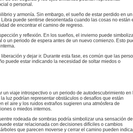
cial o personal.
ibrio y armonía. Sin embargo, el sueño de estar perdido en un
 Libra puede sentirse desorientada cuando las cosas no están 
acidad de encontrar el camino de regreso.
spección y reflexión. En los sueños, el invierno puede simboliz
nal o un periodo de espera antes de un nuevo comienzo. Esto p
interna.
liberación y dejar ir. Durante esta fase, es común que las pers
eño puede estar indicando la necesidad de soltar miedos o
un viaje introspectivo o un periodo de autodescubrimiento en 
 la luz podrían representar obstáculos o desafíos que están
n el aire y los ruidos extraños sugieren una atmósfera de
iones o miedos internos.
uentre rodeada de sombras podría simbolizar una sensación de
puede estar relacionada con decisiones difíciles o cambios
s árboles que parecen moverse y cerrar el camino pueden indica