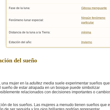
Fase de la luna:
Gibosa menguante
Ningún fenómeno
Fenómeno lunar especial:
particular
Distancia de la luna a la Tierra:
mínima
Estación del año:
Invierno
ación del sueño
, una mujer en la
adultez media
suele experimentar sueños que
 El sueño de estar atrapada en un bosque puede simbolizar
 posiblemente relacionados con decisiones importantes o cambio
ación de los sueños. Las mujeres a menudo tienen sueños que 
de ser seguida y los ojos brillantes podrían representar