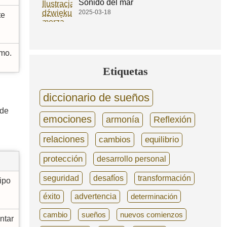
Sonido del mar
2025-03-18
te
smo.
Etiquetas
diccionario de sueños
 de
emociones
armonía
Reflexión
relaciones
cambios
equilibrio
protección
desarrollo personal
seguridad
desafíos
transformación
ipo
éxito
advertencia
determinación
cambio
sueños
nuevos comienzos
ntar