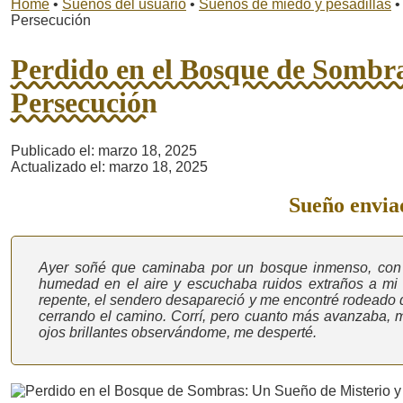
Home
•
Sueños del usuario
•
Sueños de miedo y pesadillas
•
Persecución
Perdido en el Bosque de Sombra
Persecución
Publicado el: marzo 18, 2025
Actualizado el: marzo 18, 2025
Sueño enviad
Ayer soñé que caminaba por un bosque inmenso, con á
humedad en el aire y escuchaba ruidos extraños a mi 
repente, el sendero desapareció y me encontré rodeado d
cerrando el camino. Corrí, pero cuanto más avanzaba, 
ojos brillantes observándome, me desperté.