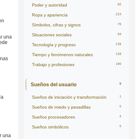
Poder y autoridad
82
Ropa y apariencia
215
en
Símbolos, cifras y signos
76
Situaciones sociales
93
ar una
uede
Tecnología y progreso
139
Tiempo y fenómenos naturales
128
onas
Trabajo y profesiones
190
Sueños del usuario
5
la
Sueños de iniciación y transformación
1
Sueños de miedo y pesadillas
5
Sueños procesadores
4
Sueños simbólicos
5
r una