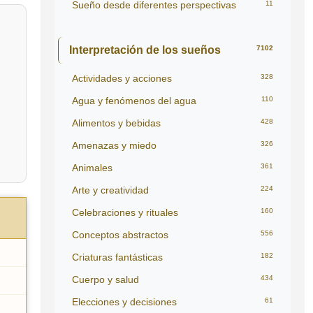
Sueño desde diferentes perspectivas
11
Interpretación de los sueños
7102
Actividades y acciones
328
Agua y fenómenos del agua
110
Alimentos y bebidas
428
Amenazas y miedo
326
Animales
361
Arte y creatividad
224
Celebraciones y rituales
160
Conceptos abstractos
556
Criaturas fantásticas
182
Cuerpo y salud
434
Elecciones y decisiones
61