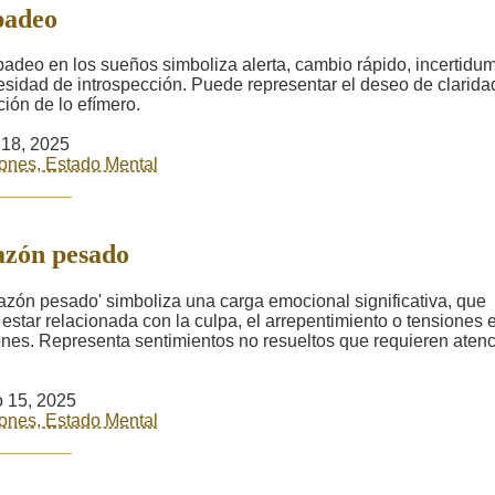
padeo
padeo en los sueños simboliza alerta, cambio rápido, incertidu
esidad de introspección. Puede representar el deseo de claridad
ción de lo efímero.
18, 2025
ones, Estado Mental
zón pesado
razón pesado' simboliza una carga emocional significativa, que
estar relacionada con la culpa, el arrepentimiento o tensiones 
ones. Representa sentimientos no resueltos que requieren aten
o 15, 2025
ones, Estado Mental