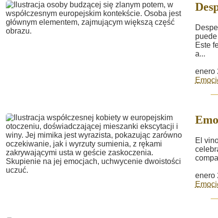
Desp
Desper
puede 
Este f
a...
enero 
Emoci
Emoc
El vin
celebr
compar
enero 
Emoci