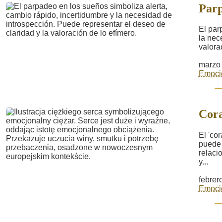
Par
El par
la nec
valora
marzo 
Emoci
Cora
El 'co
puede 
relaci
y...
febrer
Emoci