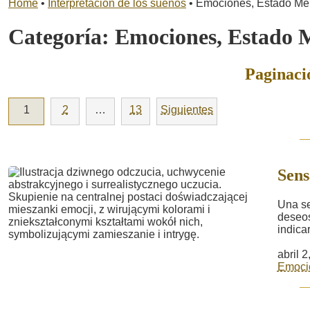
Home
•
Interpretación de los sueños
•
Emociones, Estado Me
Categoría:
Emociones, Estado 
Paginaci
1
2
…
13
Siguientes
Sens
Una se
deseos
indica
abril 
Emoci