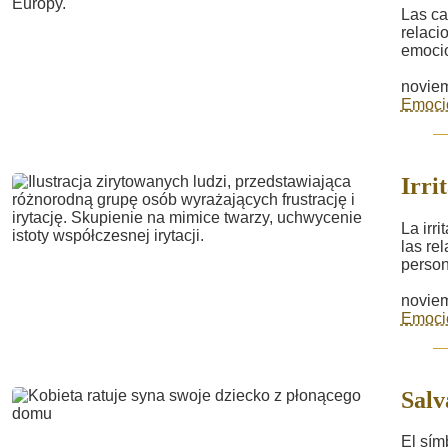
Las ca
relaci
emocio
noviem
Emoci
Irri
La irr
las re
person
noviem
Emoci
Salv
El sím