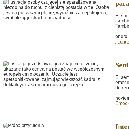
para
El sue
cambio
Tambié
enero 
Emoci
Sent
El sen
emocio
de rec
noviem
Emoci
Inte