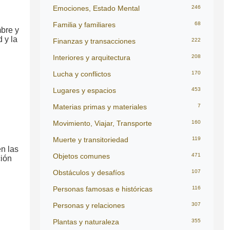
Emociones, Estado Mental
246
Familia y familiares
68
mbre y
 y la
Finanzas y transacciones
222
Interiores y arquitectura
208
Lucha y conflictos
170
Lugares y espacios
453
Materias primas y materiales
7
Movimiento, Viajar, Transporte
160
Muerte y transitoriedad
119
en las
Objetos comunes
471
ción
Obstáculos y desafíos
107
Personas famosas e históricas
116
Personas y relaciones
307
Plantas y naturaleza
355