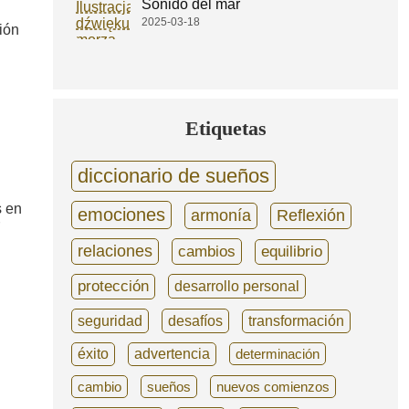
Sonido del mar
2025-03-18
ión
Etiquetas
diccionario de sueños
s en
emociones
armonía
Reflexión
relaciones
cambios
equilibrio
protección
desarrollo personal
seguridad
desafíos
transformación
éxito
advertencia
determinación
cambio
sueños
nuevos comienzos