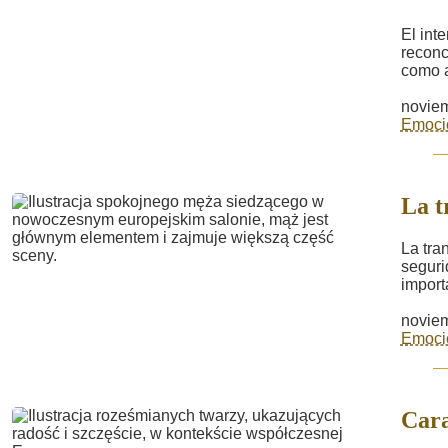
El int
reconc
como a
noviem
Emoci
La t
La tra
seguri
import
noviem
Emoci
Cara