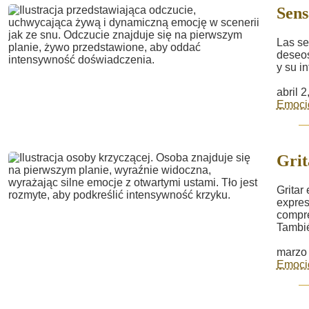
Sens
Las se
deseos
y su i
abril 
Emoci
Grit
Gritar
expres
compre
Tambié
marzo 
Emoci