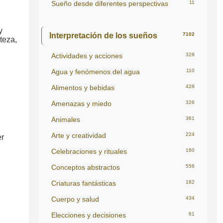
Sueño desde diferentes perspectivas
11
y
Interpretación de los sueños
7102
teza,
Actividades y acciones
328
Agua y fenómenos del agua
110
Alimentos y bebidas
428
Amenazas y miedo
326
Animales
361
Arte y creatividad
224
er
Celebraciones y rituales
160
Conceptos abstractos
556
Criaturas fantásticas
182
Cuerpo y salud
434
Elecciones y decisiones
61