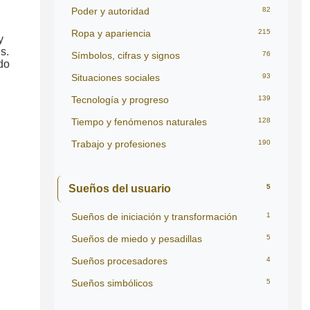
Poder y autoridad
82
Ropa y apariencia
215
y
s.
Símbolos, cifras y signos
76
do
Situaciones sociales
93
Tecnología y progreso
139
Tiempo y fenómenos naturales
128
Trabajo y profesiones
190
Sueños del usuario
5
Sueños de iniciación y transformación
1
Sueños de miedo y pesadillas
5
Sueños procesadores
4
Sueños simbólicos
5