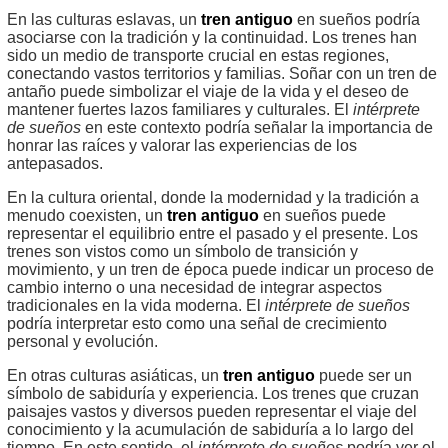
En las culturas eslavas, un
tren antiguo
en sueños podría
asociarse con la tradición y la continuidad. Los trenes han
sido un medio de transporte crucial en estas regiones,
conectando vastos territorios y familias. Soñar con un tren de
antaño puede simbolizar el viaje de la vida y el deseo de
mantener fuertes lazos familiares y culturales. El
intérprete
de sueños
en este contexto podría señalar la importancia de
honrar las raíces y valorar las experiencias de los
antepasados.
En la cultura oriental, donde la modernidad y la tradición a
menudo coexisten, un
tren antiguo
en sueños puede
representar el equilibrio entre el pasado y el presente. Los
trenes son vistos como un símbolo de transición y
movimiento, y un tren de época puede indicar un proceso de
cambio interno o una necesidad de integrar aspectos
tradicionales en la vida moderna. El
intérprete de sueños
podría interpretar esto como una señal de crecimiento
personal y evolución.
En otras culturas asiáticas, un
tren antiguo
puede ser un
símbolo de sabiduría y experiencia. Los trenes que cruzan
paisajes vastos y diversos pueden representar el viaje del
conocimiento y la acumulación de sabiduría a lo largo del
tiempo. En este sentido, el
intérprete de sueños
podría ver el