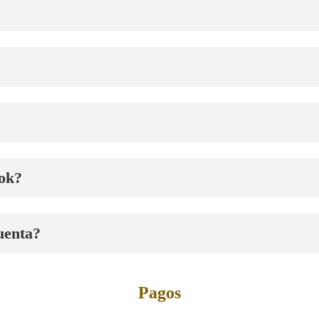
ook?
uenta?
Pagos