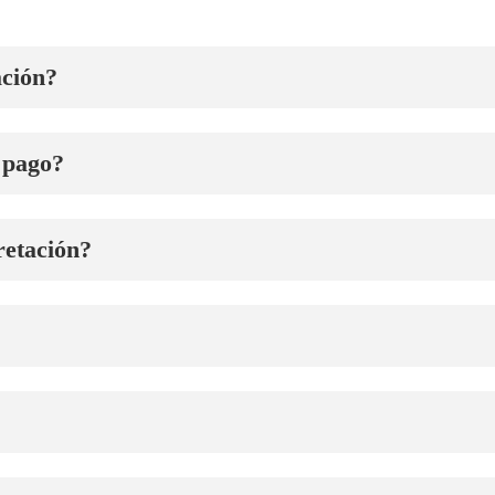
ación?
e pago?
retación?