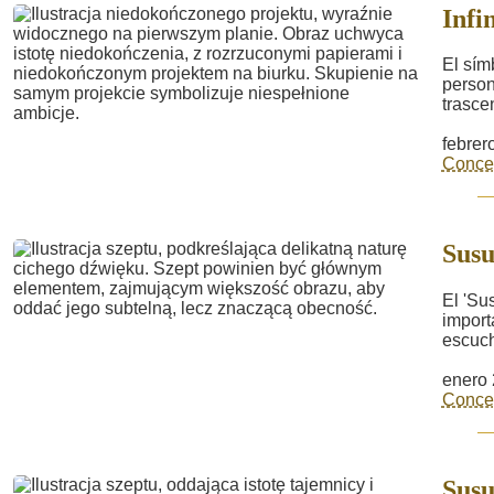
Infi
El sím
person
trasce
febrer
Concep
Susu
El 'Su
import
escuch
enero 
Concep
Susu