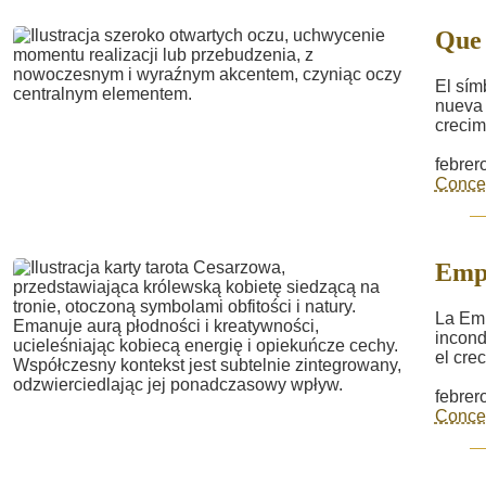
Que 
El sím
nueva 
crecimi
febrer
Concep
Empe
La Emp
incond
el cre
febrer
Concep