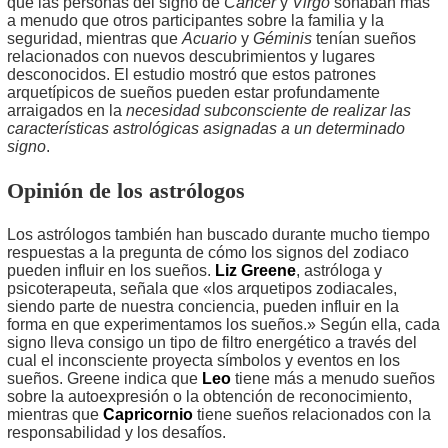
que las personas del signo de
Cáncer
y
Virgo
soñaban más
a menudo que otros participantes sobre la familia y la
seguridad, mientras que
Acuario
y
Géminis
tenían sueños
relacionados con nuevos descubrimientos y lugares
desconocidos. El estudio mostró que estos patrones
arquetípicos de sueños pueden estar profundamente
arraigados en la
necesidad subconsciente de realizar las
características astrológicas asignadas a un determinado
signo
.
Opinión de los astrólogos
Los astrólogos también han buscado durante mucho tiempo
respuestas a la pregunta de cómo los signos del zodiaco
pueden influir en los sueños.
Liz Greene
, astróloga y
psicoterapeuta, señala que «los arquetipos zodiacales,
siendo parte de nuestra conciencia, pueden influir en la
forma en que experimentamos los sueños.» Según ella, cada
signo lleva consigo un tipo de filtro energético a través del
cual el inconsciente proyecta símbolos y eventos en los
sueños. Greene indica que
Leo
tiene más a menudo sueños
sobre la autoexpresión o la obtención de reconocimiento,
mientras que
Capricornio
tiene sueños relacionados con la
responsabilidad y los desafíos.