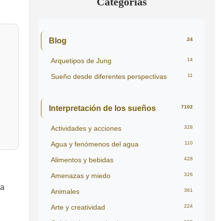
Categorías
Blog
24
Arquetipos de Jung
14
Sueño desde diferentes perspectivas
11
Interpretación de los sueños
7102
Actividades y acciones
328
Agua y fenómenos del agua
110
Alimentos y bebidas
428
Amenazas y miedo
326
 a
Animales
361
Arte y creatividad
224