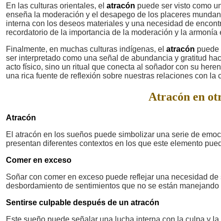
En las culturas orientales, el
atracón
puede ser visto como un d
enseña la moderación y el desapego de los placeres munda
interna con los deseos materiales y una necesidad de encontra
recordatorio de la importancia de la moderación y la armonía e
Finalmente, en muchas culturas indígenas, el
atracón
puede s
ser interpretado como una señal de abundancia y gratitud hacia
acto físico, sino un ritual que conecta al soñador con su herenc
una rica fuente de reflexión sobre nuestras relaciones con la 
Atracón en otr
Atracón
El atracón en los sueños puede simbolizar una serie de emoci
presentan diferentes contextos en los que este elemento pued
Comer en exceso
Soñar con comer en exceso puede reflejar una necesidad de 
desbordamiento de sentimientos que no se están manejand
Sentirse culpable después de un atracón
Este sueño puede señalar una lucha interna con la culpa y l