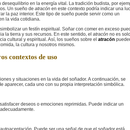
esequilibrio en la energía vital. La tradición budista, por ejem
nos. Un sueño de
atracón
en este contexto podría indicar una lu
r la paz interior. Este tipo de sueño puede servir como un
n la vida cotidiana.
imbolizar un festín espiritual. Soñar con comer en exceso pue
 la tierra y sus recursos. En este sentido, el
atracón
no es sol
ia cultural y espiritual. Así, los sueños sobre el
atracón
pueden
comida, la cultura y nosotros mismos.
os contextos de uso
ones y situaciones en la vida del soñador. A continuación, se
e aparecer, cada uno con su propia interpretación simbólica.
satisfacer deseos o emociones reprimidas. Puede indicar un
o adecuadamente.
a autoaceptación. Puede ser una señal de que el soñador está