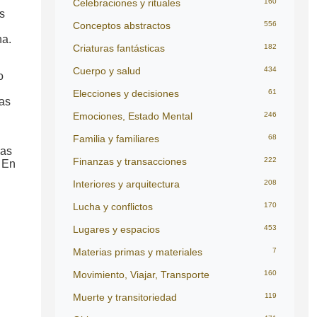
Celebraciones y rituales
160
s
Conceptos abstractos
556
na.
Criaturas fantásticas
182
Cuerpo y salud
434
o
Elecciones y decisiones
61
das
Emociones, Estado Mental
246
Familia y familiares
68
nas
Finanzas y transacciones
222
 En
Interiores y arquitectura
208
Lucha y conflictos
170
Lugares y espacios
453
Materias primas y materiales
7
Movimiento, Viajar, Transporte
160
Muerte y transitoriedad
119