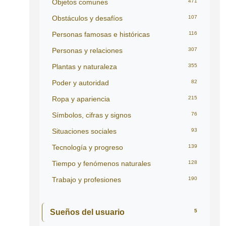
Objetos comunes
471
Obstáculos y desafíos
107
Personas famosas e históricas
116
Personas y relaciones
307
Plantas y naturaleza
355
Poder y autoridad
82
Ropa y apariencia
215
Símbolos, cifras y signos
76
Situaciones sociales
93
Tecnología y progreso
139
Tiempo y fenómenos naturales
128
Trabajo y profesiones
190
Sueños del usuario
5