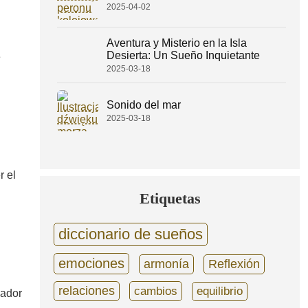
2025-04-02
Aventura y Misterio en la Isla
Desierta: Un Sueño Inquietante
e
2025-03-18
Sonido del mar
2025-03-18
r el
Etiquetas
diccionario de sueños
emociones
armonía
Reflexión
relaciones
cambios
equilibrio
ñador