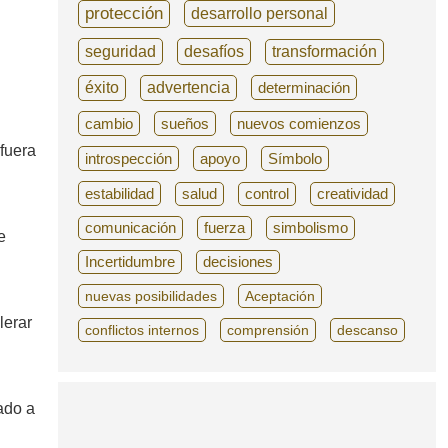
protección
desarrollo personal
seguridad
desafíos
transformación
éxito
advertencia
determinación
cambio
sueños
nuevos comienzos
fuera
introspección
apoyo
Símbolo
estabilidad
salud
control
creatividad
comunicación
fuerza
simbolismo
e
Incertidumbre
decisiones
nuevas posibilidades
Aceptación
lerar
conflictos internos
comprensión
descanso
ado a