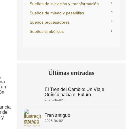
Sueños de iniciación y transformación
1
Sueños de miedo y pesadillas
5
Sueños procesadores
4
Sueños simbólicos
5
Últimas entradas
,
rna
 un
El Tren del Cambio: Un Viaje
ión
Onírico hacia el Futuro
2025-04-02
ancia
o de
Tren antiguo
 y
2025-04-02