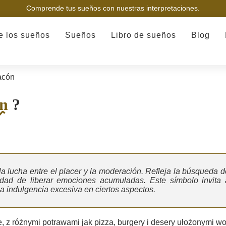
Comprende tus sueños con nuestras interpretaciones.
de los sueños
Sueños
Libro de sueños
Blog
acón
n
?
a lucha entre el placer y la moderación. Refleja la búsqueda d
dad de liberar emociones acumuladas. Este símbolo invita 
 la indulgencia excesiva en ciertos aspectos.