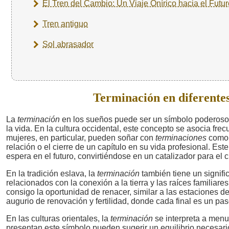
El Tren del Cambio: Un Viaje Onírico hacia el Futur
Tren antiguo
Sol abrasador
Terminación en diferentes
La
terminación
en los sueños puede ser un símbolo poderoso qu
la vida. En la cultura occidental, este concepto se asocia fr
mujeres, en particular, pueden soñar con
terminaciones
como u
relación o el cierre de un capítulo en su vida profesional. Este
espera en el futuro, convirtiéndose en un catalizador para el 
En la tradición eslava, la
terminación
también tiene un signif
relacionados con la conexión a la tierra y las raíces familiare
consigo la oportunidad de renacer, similar a las estaciones de
augurio de renovación y fertilidad, donde cada final es un pa
En las culturas orientales, la
terminación
se interpreta a menud
presentan este símbolo pueden sugerir un equilibrio necesario