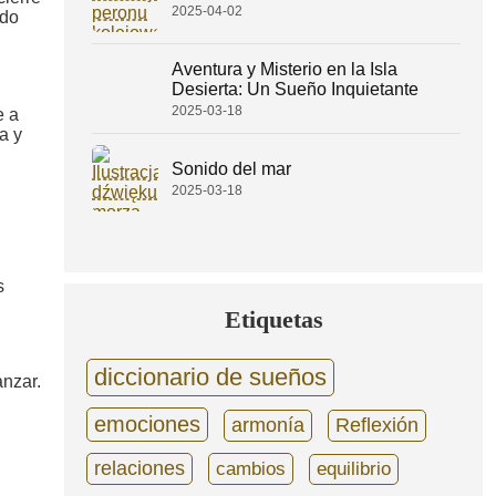
2025-04-02
ndo
Aventura y Misterio en la Isla
Desierta: Un Sueño Inquietante
2025-03-18
e a
a y
Sonido del mar
2025-03-18
s
Etiquetas
diccionario de sueños
anzar.
emociones
armonía
Reflexión
relaciones
cambios
equilibrio