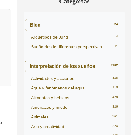
Categorías
Blog
24
Arquetipos de Jung
14
Sueño desde diferentes perspectivas
11
Interpretación de los sueños
7102
Actividades y acciones
328
Agua y fenómenos del agua
110
Alimentos y bebidas
428
Amenazas y miedo
326
Animales
361
a
Arte y creatividad
224