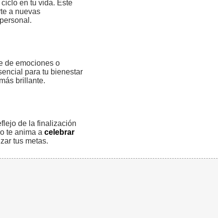
ciclo en tu vida. Este
irte a nuevas
personal.
te de emociones o
encial para tu bienestar
más brillante.
lejo de la finalización
lo te anima a
celebrar
zar tus metas.