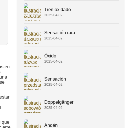
Tren oxidado
2025-04-02
Sensación rara
2025-04-02
Óxido
2025-04-02
as en
s
 una
Sensación
 se
2025-04-02
estar
Doppelgänger
n
2025-04-02
s que
Andén
ierre