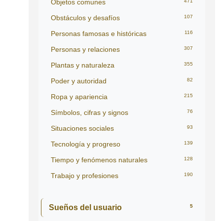
Objetos comunes
471
Obstáculos y desafíos
107
Personas famosas e históricas
116
Personas y relaciones
307
Plantas y naturaleza
355
Poder y autoridad
82
Ropa y apariencia
215
Símbolos, cifras y signos
76
Situaciones sociales
93
Tecnología y progreso
139
Tiempo y fenómenos naturales
128
Trabajo y profesiones
190
Sueños del usuario
5