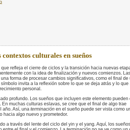
o
 contextos culturales en sueños
e refleja el cierre de ciclos y la transición hacia nuevas etap
ecuentemente con la idea de finalización y nuevos comienzos. La
na forma de procesar cambios significativos, como el final de
 símbolo invita a la reflexión sobre lo que se deja atrás y lo que
crecimiento personal.
icado profundo. Los sueños que incluyen este elemento pueden 
s. En muchas culturas eslavas, se cree que el final de algo trae
l año. Así, una
terminación
en el sueño puede ser vista como u
so hacia algo nuevo y prometedor.
o a través del lente del ciclo del yin y el yang. Aquí, los sueño
 entre el final y el comienzo. La
terminación
no se ve como un c