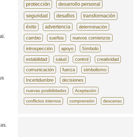
protección
desarrollo personal
seguridad
desafíos
transformación
éxito
advertencia
determinación
al.
cambio
sueños
nuevos comienzos
introspección
apoyo
Símbolo
estabilidad
salud
control
creatividad
comunicación
fuerza
simbolismo
us
Incertidumbre
decisiones
nuevas posibilidades
Aceptación
conflictos internos
comprensión
descanso
ias.