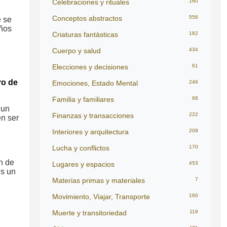
Celebraciones y rituales
160
Conceptos abstractos
556
e se
eños
Criaturas fantásticas
182
Cuerpo y salud
434
Elecciones y decisiones
61
ro de
Emociones, Estado Mental
246
Familia y familiares
68
 un
Finanzas y transacciones
222
en ser
Interiores y arquitectura
208
Lucha y conflictos
170
n de
Lugares y espacios
453
es un
Materias primas y materiales
7
Movimiento, Viajar, Transporte
160
Muerte y transitoriedad
119