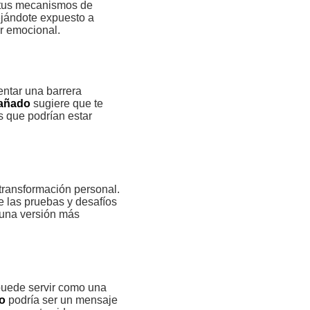
tus mecanismos de
jándote expuesto a
r emocional.
ntar una barrera
dañado
sugiere que te
s que podrían estar
transformación personal.
 las pruebas y desafíos
a una versión más
puede servir como una
o
podría ser un mensaje