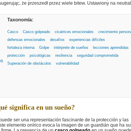
Taxonomía:
Casco
Casco golpeado
cicatrices emocionales
crecimiento person
defensas emocionales
desafíos
experiencias difíciles
fortaleza interna
Golpe
intérprete de sueños
lecciones aprendidas
protección
psicológicas
resiliencia
seguridad comprometida
os
Superación de obstáculos
vulnerabilidad
ué significa en un sueño?
puede ser una representación fascinante de la protección y las
Este elemento onírico evoca la imagen de un guardián que ha su
e firme. La presencia de un
casco golpeado
en un sueño pued