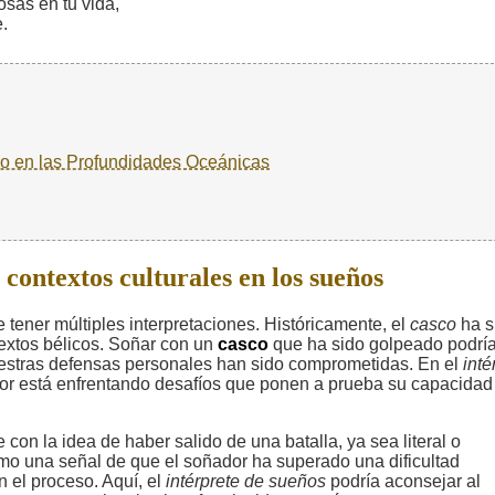
osas en tu vida,
.
ro en las Profundidades Oceánicas
contextos culturales en los sueños
tener múltiples interpretaciones. Históricamente, el
casco
ha s
extos bélicos. Soñar con un
casco
que ha sido golpeado podrí
nuestras defensas personales han sido comprometidas. En el
inté
dor está enfrentando desafíos que ponen a prueba su capacidad
 con la idea de haber salido de una batalla, ya sea literal o
omo una señal de que el soñador ha superado una dificultad
n el proceso. Aquí, el
intérprete de sueños
podría aconsejar al