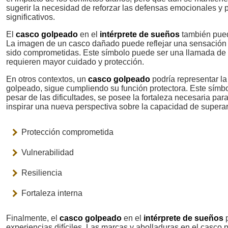
sugerir la necesidad de reforzar las defensas emocionales y 
significativos.
El
casco golpeado
en el
intérprete de sueños
también puede
La imagen de un casco dañado puede reflejar una sensación d
sido comprometidas. Este símbolo puede ser una llamada de a
requieren mayor cuidado y protección.
En otros contextos, un
casco golpeado
podría representar la
golpeado, sigue cumpliendo su función protectora. Este símb
pesar de las dificultades, se posee la fortaleza necesaria pa
inspirar una nueva perspectiva sobre la capacidad de superar
Protección comprometida
Vulnerabilidad
Resiliencia
Fortaleza interna
Finalmente, el
casco golpeado
en el
intérprete de sueños
p
experiencias difíciles. Las marcas y abolladuras en el casco