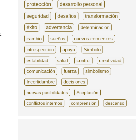
protección
desarrollo personal
seguridad
desafíos
transformación
éxito
advertencia
determinación
.
cambio
sueños
nuevos comienzos
introspección
apoyo
Símbolo
estabilidad
salud
control
creatividad
comunicación
fuerza
simbolismo
Incertidumbre
decisiones
nuevas posibilidades
Aceptación
conflictos internos
comprensión
descanso