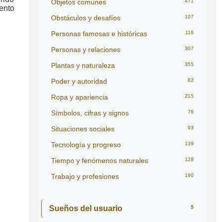
Objetos comunes
471
iento
Obstáculos y desafíos
107
Personas famosas e históricas
116
Personas y relaciones
307
Plantas y naturaleza
355
Poder y autoridad
82
Ropa y apariencia
215
Símbolos, cifras y signos
76
Situaciones sociales
93
Tecnología y progreso
139
Tiempo y fenómenos naturales
128
Trabajo y profesiones
190
Sueños del usuario
5