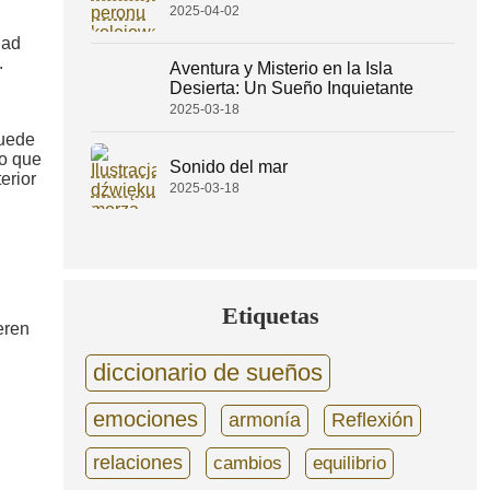
2025-04-02
dad
.
Aventura y Misterio en la Isla
Desierta: Un Sueño Inquietante
2025-03-18
uede
 o que
Sonido del mar
erior
2025-03-18
Etiquetas
eren
diccionario de sueños
emociones
armonía
Reflexión
relaciones
cambios
equilibrio