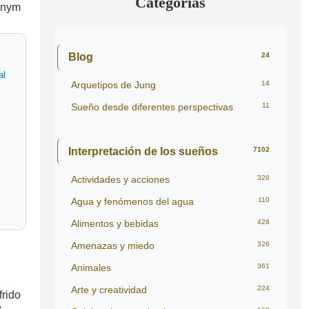
Categorías
Blog
24
al
Arquetipos de Jung
14
Sueño desde diferentes perspectivas
11
Interpretación de los sueños
7102
Actividades y acciones
328
Agua y fenómenos del agua
110
Alimentos y bebidas
428
Amenazas y miedo
326
Animales
361
Arte y creatividad
224
frido
e