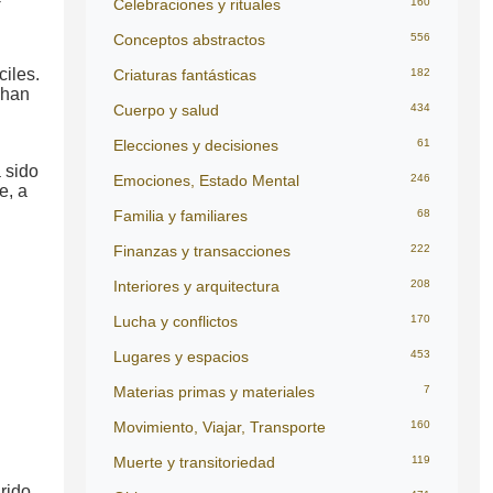
Celebraciones y rituales
160
Conceptos abstractos
556
ciles.
Criaturas fantásticas
182
 han
Cuerpo y salud
434
Elecciones y decisiones
61
 sido
Emociones, Estado Mental
246
e, a
Familia y familiares
68
Finanzas y transacciones
222
Interiores y arquitectura
208
Lucha y conflictos
170
Lugares y espacios
453
Materias primas y materiales
7
Movimiento, Viajar, Transporte
160
Muerte y transitoriedad
119
rido