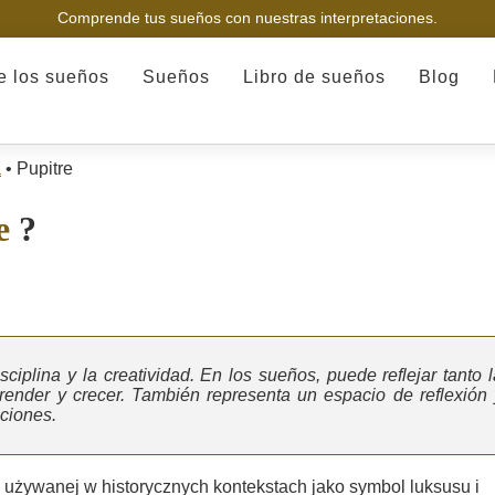
Comprende tus sueños con nuestras interpretaciones.
de los sueños
Sueños
Libro de sueños
Blog
a
•
Pupitre
e
?
ciplina y la creatividad. En los sueños, puede reflejar tanto l
ender y crecer. También representa un espacio de reflexión 
ciones.