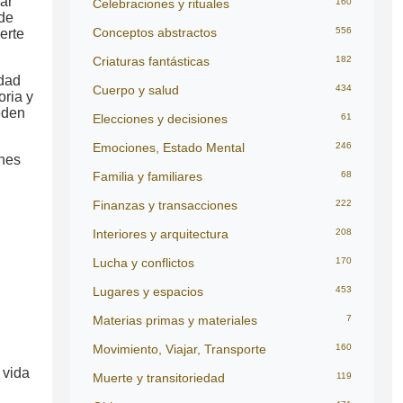
ar
Celebraciones y rituales
160
 de
Conceptos abstractos
556
erte
Criaturas fantásticas
182
idad
Cuerpo y salud
434
oria y
eden
Elecciones y decisiones
61
Emociones, Estado Mental
246
ones
Familia y familiares
68
Finanzas y transacciones
222
Interiores y arquitectura
208
Lucha y conflictos
170
Lugares y espacios
453
Materias primas y materiales
7
Movimiento, Viajar, Transporte
160
 vida
Muerte y transitoriedad
119