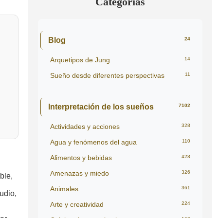
Categorías
Blog
24
Arquetipos de Jung
14
Sueño desde diferentes perspectivas
11
Interpretación de los sueños
7102
Actividades y acciones
328
Agua y fenómenos del agua
110
Alimentos y bebidas
428
Amenazas y miedo
326
ble,
Animales
361
udio,
Arte y creatividad
224