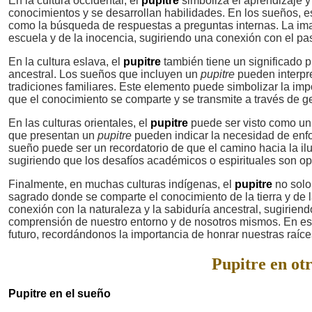
En la cultura occidental, el
pupitre
simboliza el aprendizaje 
conocimientos y se desarrollan habilidades. En los sueños, es
como la búsqueda de respuestas a preguntas internas. La i
escuela y de la inocencia, sugiriendo una conexión con el p
En la cultura eslava, el
pupitre
también tiene un significado p
ancestral. Los sueños que incluyen un
pupitre
pueden interpre
tradiciones familiares. Este elemento puede simbolizar la im
que el conocimiento se comparte y se transmite a través de g
En las culturas orientales, el
pupitre
puede ser visto como un 
que presentan un
pupitre
pueden indicar la necesidad de enfo
sueño puede ser un recordatorio de que el camino hacia la i
sugiriendo que los desafíos académicos o espirituales son op
Finalmente, en muchas culturas indígenas, el
pupitre
no solo
sagrado donde se comparte el conocimiento de la tierra y de 
conexión con la naturaleza y la sabiduría ancestral, sugirien
comprensión de nuestro entorno y de nosotros mismos. En est
futuro, recordándonos la importancia de honrar nuestras raí
Pupitre en otr
Pupitre en el sueño