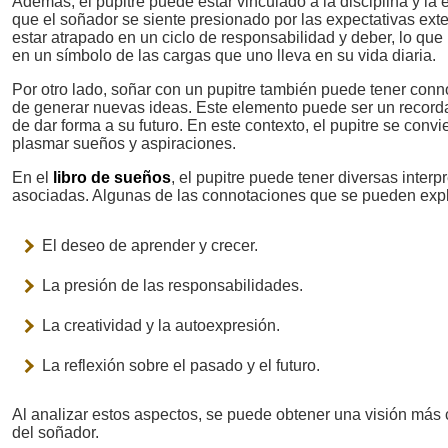
Además, el pupitre puede estar vinculado a la disciplina y la
que el soñador se siente presionado por las expectativas ex
estar atrapado en un ciclo de responsabilidad y deber, lo que 
en un símbolo de las cargas que uno lleva en su vida diaria.
Por otro lado, soñar con un pupitre también puede tener conno
de generar nuevas ideas. Este elemento puede ser un recordato
de dar forma a su futuro. En este contexto, el pupitre se con
plasmar sueños y aspiraciones.
En el
libro de sueños
, el pupitre puede tener diversas inte
asociadas. Algunas de las connotaciones que se pueden expl
El deseo de aprender y crecer.
La presión de las responsabilidades.
La creatividad y la autoexpresión.
La reflexión sobre el pasado y el futuro.
Al analizar estos aspectos, se puede obtener una visión más c
del soñador.