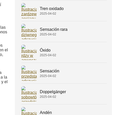
í
Tren oxidado
2025-04-02
 las
Sensación rara
onos
2025-04-02
os
n el
Óxido
o,
2025-04-02
Sensación
a
2025-04-02
a la
 y el
Doppelgänger
2025-04-02
Andén