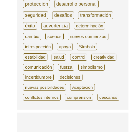
protección
desarrollo personal
seguridad
desafíos
transformación
éxito
advertencia
determinación
cambio
sueños
nuevos comienzos
introspección
apoyo
Símbolo
estabilidad
salud
control
creatividad
comunicación
fuerza
simbolismo
Incertidumbre
decisiones
nuevas posibilidades
Aceptación
conflictos internos
comprensión
descanso