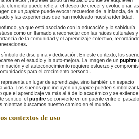
y la formación, representando un espacio donde se adquieren
te elemento puede reflejar el deseo de crecer y evolucionar, as
magen de un
pupitre
puede evocar recuerdos de la infancia, de la
asado y las experiencias que han moldeado nuestra identidad.
rofundo, ya que está asociado con la educación y la sabiduría
tarse como un llamado a reconectar con las raíces culturales y
portancia de la comunidad y el aprendizaje colectivo, recordánd
eneraciones.
símbolo de disciplina y dedicación. En este contexto, los sueñ
carse en el estudio y la auto-mejora. La imagen de un
pupitre
e
luminación y el autoconocimiento requiere esfuerzo y compromis
ortunidades para el crecimiento personal.
 representa un lugar de aprendizaje, sino también un espacio
la vida. Los sueños que incluyen un
pupitre
pueden simbolizar l
do que el aprendizaje va más allá de lo académico y se extiende 
e sentido, el
pupitre
se convierte en un puente entre el pasado
ces mientras buscamos nuestro camino en el mundo.
os contextos de uso