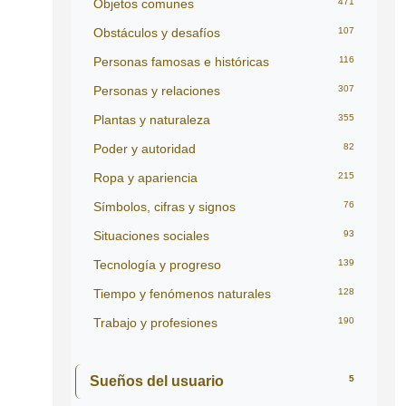
Objetos comunes
471
Obstáculos y desafíos
107
Personas famosas e históricas
116
Personas y relaciones
307
Plantas y naturaleza
355
Poder y autoridad
82
Ropa y apariencia
215
Símbolos, cifras y signos
76
Situaciones sociales
93
Tecnología y progreso
139
Tiempo y fenómenos naturales
128
Trabajo y profesiones
190
Sueños del usuario
5