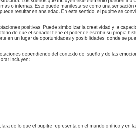
 estructura. Los sueños que incluyen este elemento pueden indic
ternas o internas. Esto puede manifestarse como una sensación
puede resultar en ansiedad. En este sentido, el pupitre se convi
taciones positivas. Puede simbolizar la creatividad y la capac
rio de que el soñador tiene el poder de escribir su propia hist
vierte en un lugar de oportunidades y posibilidades, donde se pu
rpretaciones dependiendo del contexto del sueño y de las emoci
orar incluyen:
lara de lo que el pupitre representa en el mundo onírico y en la