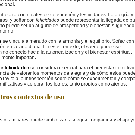
cional.
trelaza con rituales de celebración y festividades. La alegría y 
uras, y soñar con
felicidades
puede representar la llegada de b
eño puede ser un augurio de prosperidad y bienestar, sugiriend
ntorno.
s
se vincula a menudo con la armonía y el equilibrio. Soñar con
ión en la vida diaria. En este contexto, el sueño puede ser
o correcto hacia la autorrealización y el bienestar espiritual,
almente importan.
tir
felicidades
se considera esencial para el bienestar colectivo
ancia de valorar los momentos de alegría y de cómo estos pued
eño invita a la introspección sobre cómo se experimentan y comp
gnificativas y celebrar los logros, tanto propios como ajenos.
tros contextos de uso
s o familiares puede simbolizar la alegría compartida y el apoy