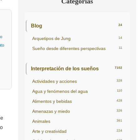
Categorías
Blog
24
to
Arquetipos de Jung
14
nto
Sueño desde diferentes perspectivas
11
Interpretación de los sueños
7102
Actividades y acciones
328
Agua y fenómenos del agua
110
Alimentos y bebidas
428
Amenazas y miedo
326
de
Animales
361
lo
Arte y creatividad
224