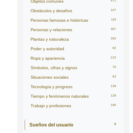
Objetos comunes
471
Obstáculos y desafíos
107
Personas famosas e históricas
116
Personas y relaciones
307
Plantas y naturaleza
355
Poder y autoridad
82
Ropa y apariencia
215
Símbolos, cifras y signos
76
Situaciones sociales
93
Tecnología y progreso
139
Tiempo y fenómenos naturales
128
Trabajo y profesiones
190
Sueños del usuario
5