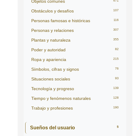
Objetos comunes
471
Obstáculos y desafíos
107
Personas famosas e históricas
116
Personas y relaciones
307
Plantas y naturaleza
355
Poder y autoridad
82
Ropa y apariencia
215
Símbolos, cifras y signos
76
Situaciones sociales
93
Tecnología y progreso
139
Tiempo y fenómenos naturales
128
Trabajo y profesiones
190
Sueños del usuario
5