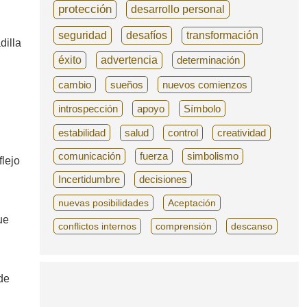
protección
desarrollo personal
seguridad
desafíos
transformación
dilla
éxito
advertencia
determinación
cambio
sueños
nuevos comienzos
introspección
apoyo
Símbolo
estabilidad
salud
control
creatividad
comunicación
fuerza
simbolismo
flejo
Incertidumbre
decisiones
nuevas posibilidades
Aceptación
ue
conflictos internos
comprensión
descanso
de