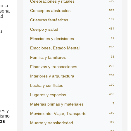
Celebraciones y rituales
160
o la
Conceptos abstractos
556
rsona
ad
Criaturas fantásticas
182
Cuerpo y salud
434
u
Elecciones y decisiones
61
Emociones, Estado Mental
246
Familia y familiares
68
Finanzas y transacciones
222
Interiores y arquitectura
208
Lucha y conflictos
170
Lugares y espacios
453
Materias primas y materiales
7
des y
Movimiento, Viajar, Transporte
160
mismo
ños
Muerte y transitoriedad
119