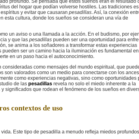
cado profundo. Se pensaba que estos sueños eran el resultado 
íritus del hogar que podían volverse hostiles. Las tradiciones e
 espíritus y evitar que causaran
pesadillas
. Así, la conexión entr
en esta cultura, donde los sueños se consideran una vía de
mo un aviso o una llamada a la acción. En el budismo, por eje
cia y que las
pesadillas
pueden ser una oportunidad para enfre
xión, se anima a los soñadores a transformar estas experiencias
s pueden ser un camino hacia la iluminación es fundamental en
erte en un paso hacia el autoconocimiento.
 consideradas como mensajes del mundo espiritual, que pued
os son valorados como un medio para conectarse con los ances
amente como experiencias negativas, sino como oportunidades 
studio de las
pesadillas
revela no solo el miedo inherente a la
s y significados que rodean el fenómeno de los sueños en diver
ros contextos de uso
 vida. Este tipo de pesadilla a menudo refleja miedos profundos