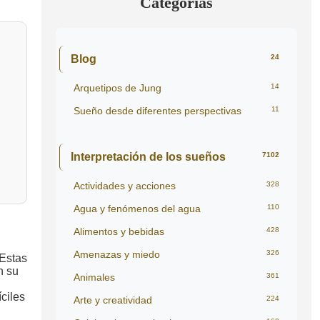
Categorías
Blog
24
Arquetipos de Jung
14
Sueño desde diferentes perspectivas
11
Interpretación de los sueños
7102
Actividades y acciones
328
Agua y fenómenos del agua
110
Alimentos y bebidas
428
Amenazas y miedo
326
 Estas
n su
Animales
361
ciles
Arte y creatividad
224