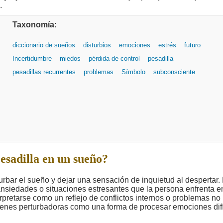
Taxonomía:
diccionario de sueños
disturbios
emociones
estrés
futuro
Incertidumbre
miedos
pérdida de control
pesadilla
pesadillas recurrentes
problemas
Símbolo
subconsciente
esadilla en un sueño?
rbar el sueño y dejar una sensación de inquietud al despertar.
nsiedades o situaciones estresantes que la persona enfrenta e
erpretarse como un reflejo de conflictos internos o problemas no
ágenes perturbadoras como una forma de procesar emociones difí