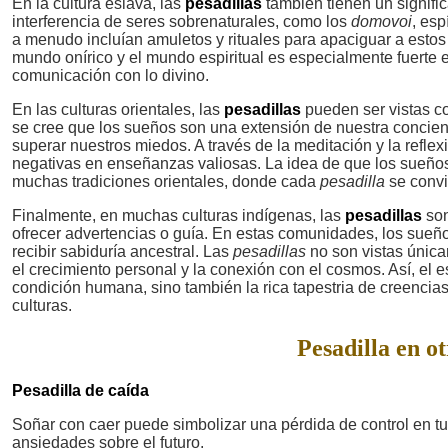
En la cultura eslava, las
pesadillas
también tienen un signifi
interferencia de seres sobrenaturales, como los
domovoi
, esp
a menudo incluían amuletos y rituales para apaciguar a estos
mundo onírico y el mundo espiritual es especialmente fuerte 
comunicación con lo divino.
En las culturas orientales, las
pesadillas
pueden ser vistas co
se cree que los sueños son una extensión de nuestra concien
superar nuestros miedos. A través de la meditación y la refle
negativas en enseñanzas valiosas. La idea de que los sueño
muchas tradiciones orientales, donde cada
pesadilla
se convi
Finalmente, en muchas culturas indígenas, las
pesadillas
son
ofrecer advertencias o guía. En estas comunidades, los sueñ
recibir sabiduría ancestral. Las
pesadillas
no son vistas únic
el crecimiento personal y la conexión con el cosmos. Así, el e
condición humana, sino también la rica tapestria de creencia
culturas.
Pesadilla en ot
Pesadilla de caída
Soñar con caer puede simbolizar una pérdida de control en tu
ansiedades sobre el futuro.