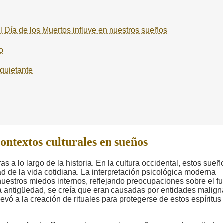
el Día de los Muertos influye en nuestros sueños
o
nquietante
contextos culturales en sueños
s a lo largo de la historia. En la cultura occidental, estos sueñ
d de la vida cotidiana. La interpretación psicológica moderna
estros miedos internos, reflejando preocupaciones sobre el fu
la antigüedad, se creía que eran causadas por entidades malign
vó a la creación de rituales para protegerse de estos espíritus