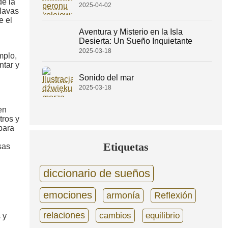
de la
2025-04-02
slavas
e el
Aventura y Misterio en la Isla
Desierta: Un Sueño Inquietante
2025-03-18
mplo,
ntar y
Sonido del mar
2025-03-18
en
tros y
para
Etiquetas
sas
diccionario de sueños
emociones
armonía
Reflexión
relaciones
cambios
equilibrio
 y