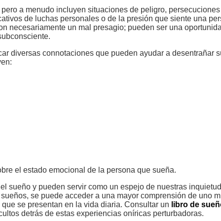
 pero a menudo incluyen situaciones de peligro, persecuciones 
cativos de luchas personales o de la presión que siente una pe
 son necesariamente un mal presagio; pueden ser una oportunid
 subconsciente.
ificar diversas connotaciones que pueden ayudar a desentrañar s
yen:
sobre el estado emocional de la persona que sueña.
 del sueño y pueden servir como un espejo de nuestras inquietu
tos sueños, se puede acceder a una mayor comprensión de uno 
 que se presentan en la vida diaria. Consultar un
libro de sue
ultos detrás de estas experiencias oníricas perturbadoras.